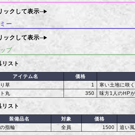
ミー
ップ
具リスト
アイテム名
価格
割り草
1
寒い土地に咲く
ット丸
350
味方1人のHP
具リスト
装備品名
対象
価格
風の指輪
全員
1500
追い