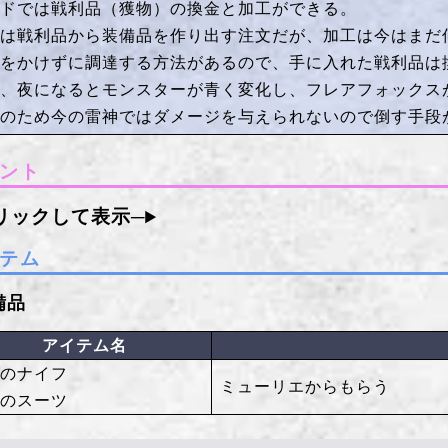
ルドでは戦利品（獲物）の換金と加工ができる。
工は戦利品から装備品を作り出す注文だが、加工は今はまだ
金をかけずに調達する方法があるので、手に入れた戦利品は
た、夜になるとモンスターが青く変化し、フレアフォックス
体のため今の雷神ではダメージを与えられないので倒す手段
ント
テム
備品
アイテム名
人のナイフ
ミューリエからもらう
人のスーツ