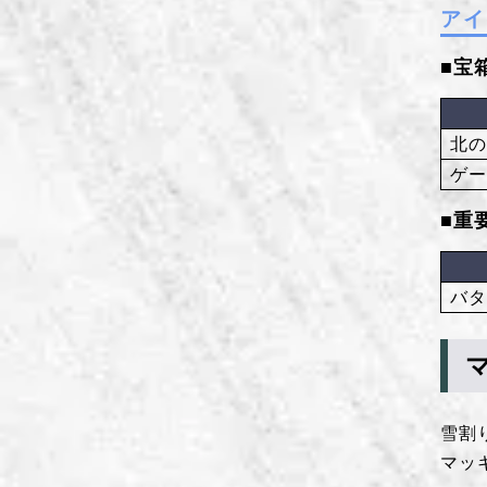
アイ
■宝
北
ゲ
■重
バ
雪割
マッ