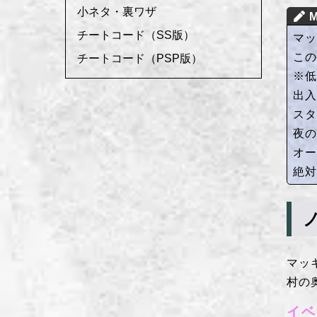
小ネタ・裏ワザ
チートコード（SS版）
マ
こ
チートコード（PSP版）
※
出
ス
夜の
オ
絶
マッ
村の
イベ