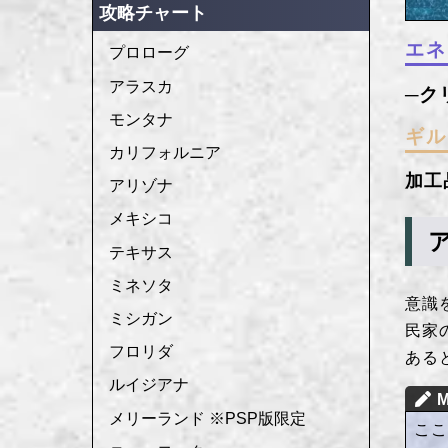
攻略チャート
エネ
プロローグ
アラスカ
モンタナ
ギル
カリフォルニア
加工
アリゾナ
メキシコ
テキサス
ミネソタ
意識
ミシガン
民家
フロリダ
ある
ルイジアナ
メリーランド ※PSP版限定
こ