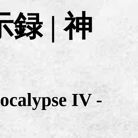
 | 神
calypse IV -