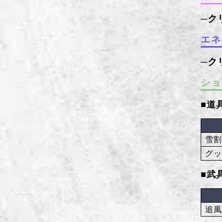
エネ
ショ
■道
雪
グ
■武
追