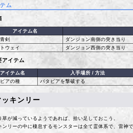
テム
箱
アイテム名
の青剣
ダンジョン南側の突き当り
ートウェイ
ダンジョン西側の突き当り
要アイテム
アイテム名
入手場所 / 方法
タビアの種
バタビアを撃破する
マッキンリー
り草が減っているようであれば、拾い足しておこう。
キンリーの中に棲息するモンスターは全て霊体系で、雷神