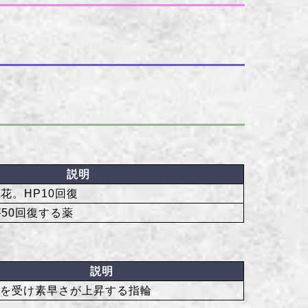
説明
花。HP10回復
が50回復する薬
説明
風を受け素早さが上昇する指輪