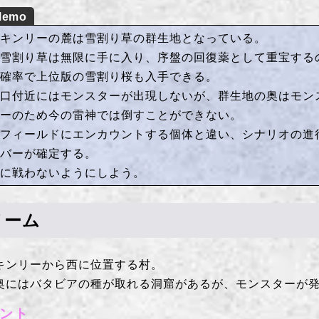
ッキンリーの麓は雪割り草の群生地となっている。
の雪割り草は無限に手に入り、序盤の回復薬として重宝する
低確率で上位版の雪割り桜も入手できる。
入口付近にはモンスターが出現しないが、群生地の奥はモン
ターのため今の雷神では倒すことができない。
フィールドにエンカウントする個体と違い、シナリオの進行
ーバーが確定する。
対に戦わないようにしよう。
ノーム
キンリーから西に位置する村。
奥にはバタビアの種が取れる洞窟があるが、モンスターが
ント