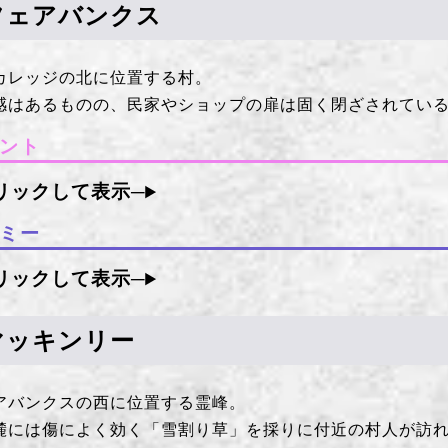
フェアバンクス
カレッジの北に位置する村。
感はあるものの、民家やショップの扉は固く閉ざされてい
ント
ミー
マッキンリー
アバンクスの西に位置する霊峰。
麓には傷によく効く「雪割り草」を採りに付近の村人が訪