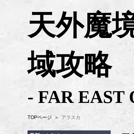
天外魔境
域攻略
- FAR EAST 
TOPページ
＞
アラスカ