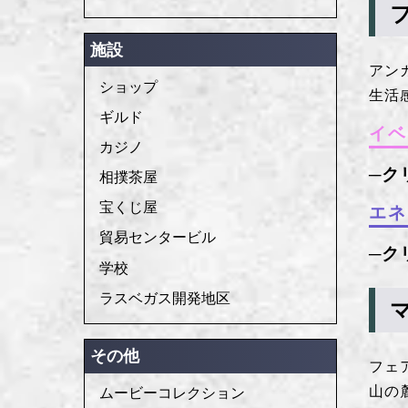
施設
アン
ショップ
生活
ギルド
イベ
カジノ
相撲茶屋
宝くじ屋
エネ
貿易センタービル
学校
ラスベガス開発地区
その他
フェ
山の
ムービーコレクション