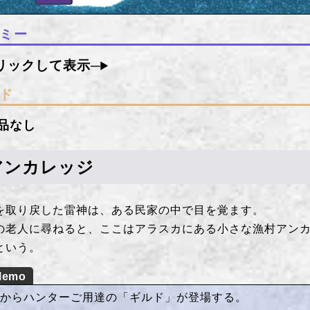
ミー
ド
品なし
アンカレッジ
を取り戻した雷神は、ある民家の中で目を覚ます。
の老人に尋ねると、ここはアラスカにある小さな漁村アン
という。
こからハンターご用達の「ギルド」が登場する。