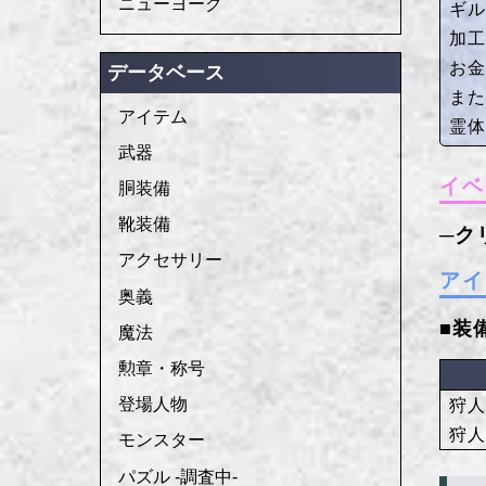
ニューヨーク
ギ
加
お
データベース
ま
アイテム
霊
武器
イベ
胴装備
靴装備
アクセサリー
アイ
奥義
■装
魔法
勲章・称号
登場人物
狩
狩
モンスター
パズル -調査中-