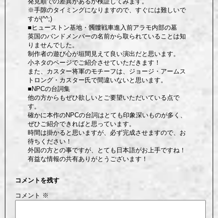
発見順での差異があるか検証してみます。
※手隙のタイミングになりますので、すぐには難しいで
すが(^^;)
■ヒューストン基地・髑髏戦車進入前アラモ内部の墓
英国のバンドメンバーの名前から取られていることは知
りませんでした。
制作者の遊び心が垣間見えて良い演出だと思います。
小ネタのページでご紹介させていただきます！
また、カスター将軍のモチーフは、ジョージ・アームス
トロング・カスター氏で間違いないと思います。
■NPCの台詞集
他の方からもぜひ欲しいとご要望いただいている点で
す。
確かに本作のNPCの台詞はとても印象深いものが多く、
ぜひご紹介できればと思っています。
時間は掛かると思いますが、必ず完成させますので、お
待ちください！
外国の方との事ですが、とても日本語がお上手ですね！
有益な情報の共有ありがとうございます！
コメントを残す
コメント
※