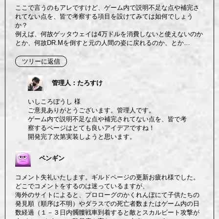
ここで言うのもアレですけど、ゲーム内で説明不足な点や補完さ
れてない点を、皆で考察する項目を設けてみては如何でしょう
か？
例えば、何故ゲッタウェイは4万ドルを消費しないと使えないのか
とか、何故DR.Mを倒すと元の人間の姿に戻れるのか、とか…
ツリーに返信
管理人：たろすけ
いしころぼうし 様
ご意見ありがとうございます。管理人です。
ゲーム内で説明不足な点や補完されてない点を、皆で考
察するページはとても良いアイデアですね！
開発完了次第実装しようと思います。
ペンギン
コメント失礼いたします。ギルドページの更新お疲れ様でした。
どこでコメントをするのは迷っているますが、
海外のサイトによると、プロローグのかくれんぼにて子供たちの
発見順（順序は不明）やダラスでの死亡者数またはゲーム内の日
数経過（１－３日内髑髏戦車到着すると敵とスカルビート攻撃が