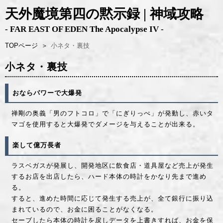
天外魔境第四の黙示録 | 神域攻略
- FAR EAST OF EDEN The Apocalypse IV -
TOPページ
＞
小ネタ・裏技
小ネタ・裏技
おならパワーで大爆発
禅剛の奥義「男のフトコロ」で「にぎりっぺ」が発動し、赤いタ
マゴを使用すると大爆発でダメージを与えることが出来る。
楽して億万長者
ラスベガスが発展し、開発地区に飲食店・道具屋など売上が発生
するお店を出店したら、ハード本体の時計をかなり先まで進め
る。
すると、進めた時間に応じて発生する売上が、全て銀行に振り込
まれているので、お金に困ることがなくなる。
セーブしたら本体の時計を戻しデータを上書きすれば、お金を保