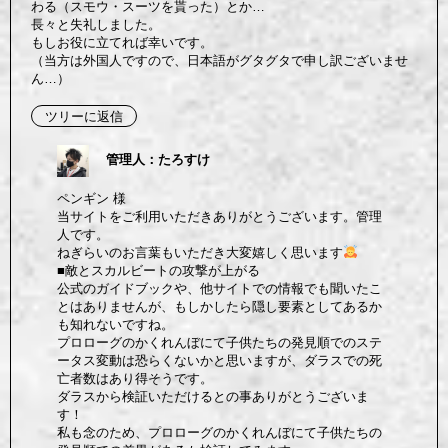
わる（スモウ・スーツを貰った）とか…
長々と失礼しました。
もしお役に立てれば幸いです。
（当方は外国人ですので、日本語がグタグタで申し訳ございませ
ん…）
ツリーに返信
管理人：たろすけ
ペンギン 様
当サイトをご利用いただきありがとうございます。管理
人です。
ねぎらいのお言葉もいただき大変嬉しく思います
■敵とスカルビートの攻撃が上がる
公式のガイドブックや、他サイトでの情報でも聞いたこ
とはありませんが、もしかしたら隠し要素としてあるか
も知れないですね。
プロローグのかくれんぼにて子供たちの発見順でのステ
ータス変動は恐らくないかと思いますが、ダラスでの死
亡者数はあり得そうです。
ダラスから検証いただけるとの事ありがとうございま
す！
私も念のため、プロローグのかくれんぼにて子供たちの