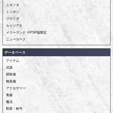
ミネソタ
ミシガン
フロリダ
ルイジアナ
メリーランド ※PSP版限定
ニューヨーク
データベース
アイテム
武器
胴装備
靴装備
アクセサリー
奥義
魔法
勲章・称号