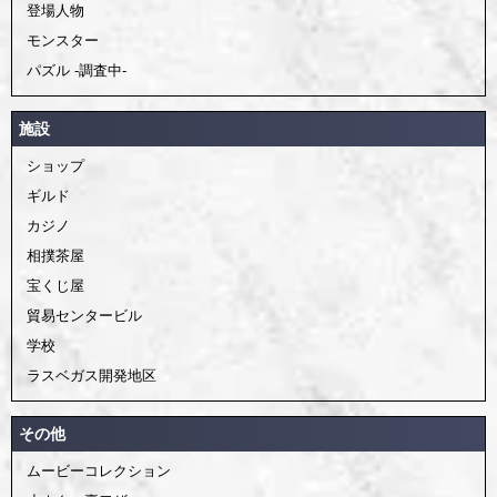
登場人物
モンスター
パズル -調査中-
施設
ショップ
ギルド
カジノ
相撲茶屋
宝くじ屋
貿易センタービル
学校
ラスベガス開発地区
その他
ムービーコレクション