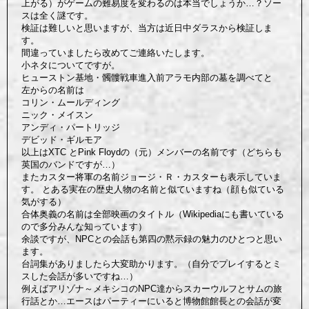
上がる）がゲームの難易度を変わるのは本当でしょうか…？ソー
スは全く謎です。
検証は難しいと思いますが、当方は近日中ダラスから検証しま
す。
間違っていましたら改めてご連絡いたします。
小ネタについてですが。
ヒューストン基地・髑髏戦車進入前アラモ内部の墓を調べてと
左からの名前は
コリン・ムールディング
ニック・メイスン
アンディ・パートリッジ
デビッド・ギルモア
以上はXTC とPink Floydの（元）メンバーの名前です（どちらも
英国のバンドですが…）
またカスター将軍の名前ジョージ・Ｒ・カスターも表示していま
す。 とある実在の歴史人物の名前と似ていますね（顔も似ている
気がする）
合体奥義の名前は全部映画のタイトル（Wikipediaにも書いている
ので多分みんな知っています）
余談ですが、NPCとの会話も第四の黙示録の魅力のひとつと思い
ます。
台詞集がありましたら大変助かります。（自分でプレイするとミ
スした会話が多いですね…）
例えばアリゾナ～メキシコのNPC達からスカーウルフとサムの旅
行話とか…エースはパーティーにいると博物館館長との会話が変