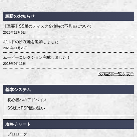
Play
Play
Play
最新のお知らせ
【重要】SS版のディスク交換時の不具合について
Play
Play
2023年12月6日
Play
ギルドの所在地を追加しました
2023年11月26日
Play
ムービーコレクション完成しました！
Play
2023年9月11日
Play
Play
投稿記事一覧を表示
Play
Play
基本システム
Play
初心者へのアドバイス
SS版とPSP版の違い
攻略チャート
プロローグ